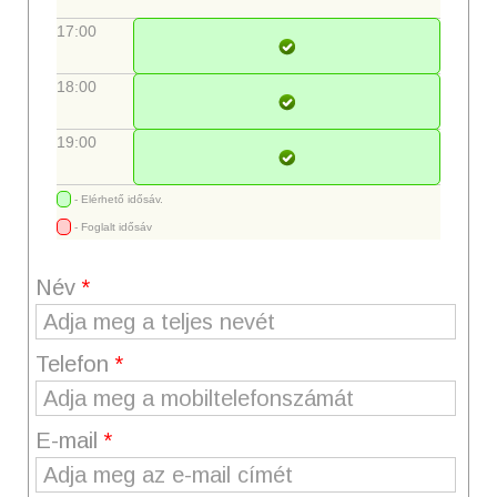
17:00
18:00
19:00
- Elérhető idősáv.
- Foglalt idősáv
Név
*
Telefon
*
E-mail
*