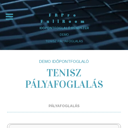
FRPro
FullRoom
IDŐPONTFOGLALÓ RENDSZER
DEMO
TENISZ PÁLYAFOGLALÁS
DEMO IDŐPONTFOGLALÓ
TENISZ
PÁLYAFOGLALÁS
PÁLYAFOGLALÁS