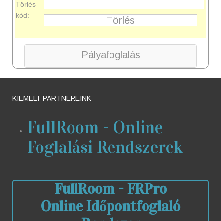
Törlés
kód:
Pályafoglalás
KIEMELT PARTNEREINK
FullRoom - Online
Foglalási Rendszerek
FullRoom - FRPro
Online Időpontfoglaló